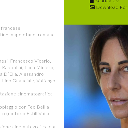
Scarica CV
Download Port
e francese
entino, napoletano, romano
i, Francesco Vicario,
 Rabbolini, Luca Miniero,
a D’Elia, Alessandro
, Lino Guanciale, Volfango
tazione cinematografica
iaggio con Teo Bellia
o (metodo Estill Voice
one cinematografica con