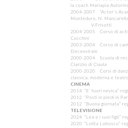
la coach Mariapia Autorin
2004-2007 “Actor’s Acade
Monteduro. N. Mancarella
V.Frisotti
2004-2005 Corso di acti
Cucchini
2003-2004 Corso di canto
Decenvirale
2000-2004 Scuola di reci
Clarizio di Ciaula
2000-2020 Corsi di dan
classica, moderna e teatr
CINEMA
2014 “E’ fuori nevica” re
2012 “Posti in piedi in Pa
2012 “Buona giornata” reg
TELEVISIONE
2024 “Lea e i suoi figli” r
2020 “Lolita Lobosco” reg