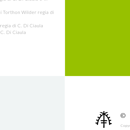
 Torthon Wilder regia di
regia di C. Di Ciaula
C. Di Ciaula
©
Copy