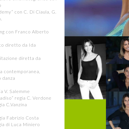
o
my” con C. Di Ciaula, G.
,
ng con Franco Alberto
 diretto da Ida
tazione diretta da
za contemporanea,
o danza
gia V. Salemme
radiso” regia C. Verdone
ia C.Vanzina
egia Fabrizio Costa
ia di Luca Miniero