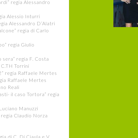
rdi” regia Alessandro
ia Alessio Inturri
egia Alessandro D’Alatri
alcone” regia di Carlo
o” regia Giulio
 sera” regia F. Costa
 C.TH Torrini
2” regia Raffaele Mertes
gia Raffaele Mertes
no Reali
i- il caso Tortora” regia
 Luciano Manuzzi
 regia Claudio Norza
ia di C. Di Ciaula e V.