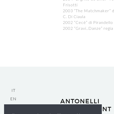
Frisotti
2003 “The Matchmaker” di
C. Di Ciaula
2002 “Cecè” di Pirandello 
2002 “Gravi..Danze” regia 
IT
EN
ANTONELLI
-
MANAGEMENT