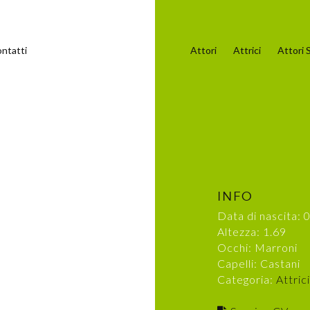
ntatti
Attori
Attrici
Attori S
INFO
Data di nascita:
Altezza: 1.69
Occhi: Marroni
Capelli: Castani
Categoria:
Attrici