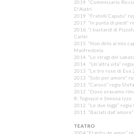
2019 “Commissario Riccia
D’Alatri
2019 “Fratelli Caputo” reg
2017 “In punta di piedi” r
2016 “I bastardi di Pizzof
Carlei
2015 “Non dirlo al mio cap
Manfredonia
2014 “Le stragi del sabato
2014 “Un’altra vita” regia
2013 “Le tre rose di Eva 
2013 “Solo per amore” re
2013 “Caruso” regia Stefa
2012 “Dove eravamo rimast
R. Tognazzi e Simona Izzo
2012 “Le due leggi” regia
2011 “Baciati dall’amore”
TEATRO
2004 “El grito de amor” reg